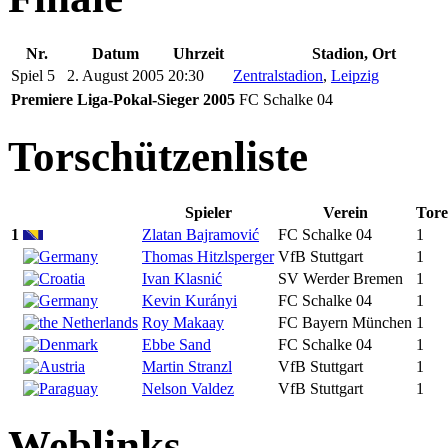
Nr.
Datum
Uhrzeit
Stadion, Ort
Spiel 5
2. August 2005
20:30
Zentralstadion
,
Leipzig
Premiere Liga-Pokal-Sieger 2005
FC Schalke 04
Torschützenliste
Spieler
Verein
Tore
1
Zlatan Bajramović
FC Schalke 04
1
Thomas Hitzlsperger
VfB Stuttgart
1
Ivan Klasnić
SV Werder Bremen
1
Kevin Kurányi
FC Schalke 04
1
Roy Makaay
FC Bayern München
1
Ebbe Sand
FC Schalke 04
1
Martin Stranzl
VfB Stuttgart
1
Nelson Valdez
VfB Stuttgart
1
Weblinks