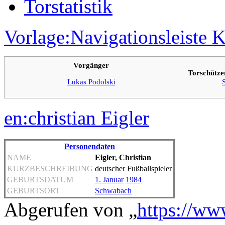
Torstatistik
Vorlage:Navigationsleiste 
Vorgänger
Torschütze
Lukas Podolski
en:christian Eigler
Personendaten
NAME
Eigler, Christian
KURZBESCHREIBUNG
deutscher Fußballspieler
GEBURTSDATUM
1. Januar
1984
GEBURTSORT
Schwabach
Abgerufen von „
https://ww