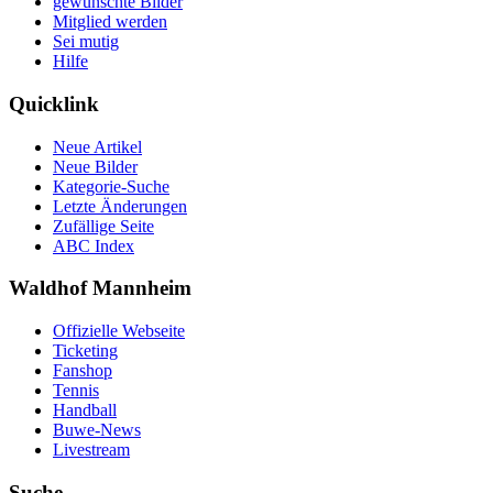
gewünschte Bilder
Mitglied werden
Sei mutig
Hilfe
Quicklink
Neue Artikel
Neue Bilder
Kategorie-Suche
Letzte Änderungen
Zufällige Seite
ABC Index
Waldhof Mannheim
Offizielle Webseite
Ticketing
Fanshop
Tennis
Handball
Buwe-News
Livestream
Suche