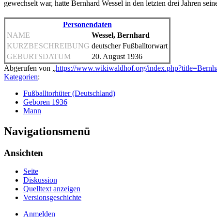
gewechselt war, hatte Bernhard Wessel in den letzten drei Jahren sei
Personendaten
NAME
Wessel, Bernhard
KURZBESCHREIBUNG
deutscher Fußballtorwart
GEBURTSDATUM
20. August 1936
Abgerufen von „
https://www.wikiwaldhof.org/index.php?title=Ber
Kategorien
:
Fußballtorhüter (Deutschland)
Geboren 1936
Mann
Navigationsmenü
Ansichten
Seite
Diskussion
Quelltext anzeigen
Versionsgeschichte
Anmelden