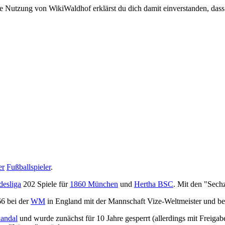
e Nutzung von WikiWaldhof erklärst du dich damit einverstanden, dass
er
Fußballspieler
.
esliga
202 Spiele für
1860 München
und
Hertha BSC
. Mit den "Sech
66 bei der
WM
in England mit der Mannschaft Vize-Weltmeister und bel
andal
und wurde zunächst für 10 Jahre gesperrt (allerdings mit Freigab