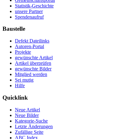
Gemeinschaftsportal
Statistik-Geschichte
unsere Partner
Spendenaufruf
Baustelle
Defekt Dateilinks
Autoren-Portal
Projekte
gewünschte Artikel
Artikel überprüfen
gewünschte Bilder
Mitglied werden
Sei mutig
Hilfe
Quicklink
Neue Artikel
Neue Bilder
Kategorie-Suche
Letzte Änderungen
Zufällige Seite
ABC Index