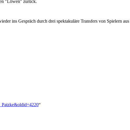
den "Löwen" zurück.
wieder ins Gespräch durch drei spektakuläre Transfers von Spielern a
nd_Patzke&oldid=4220
“