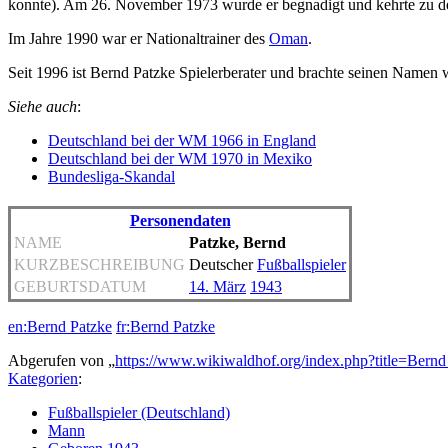
konnte). Am 26. November 1973 wurde er begnadigt und kehrte zu 
Im Jahre 1990 war er Nationaltrainer des
Oman
.
Seit 1996 ist Bernd Patzke Spielerberater und brachte seinen Namen 
Siehe auch
:
Deutschland bei der WM 1966 in England
Deutschland bei der WM 1970 in Mexiko
Bundesliga-Skandal
Personendaten
NAME
Patzke, Bernd
KURZBESCHREIBUNG
Deutscher
Fußballspieler
GEBURTSDATUM
14. März
1943
en:Bernd Patzke
fr:Bernd Patzke
Abgerufen von „
https://www.wikiwaldhof.org/index.php?title=Ber
Kategorien
:
Fußballspieler (Deutschland)
Mann