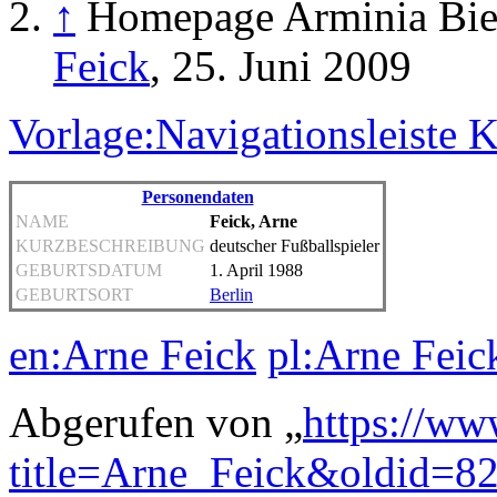
↑
Homepage Arminia Bie
Feick
, 25. Juni 2009
Vorlage:Navigationsleiste 
Personendaten
NAME
Feick, Arne
KURZBESCHREIBUNG
deutscher Fußballspieler
GEBURTSDATUM
1. April 1988
GEBURTSORT
Berlin
en:Arne Feick
pl:Arne Feic
Abgerufen von „
https://ww
title=Arne_Feick&oldid=8