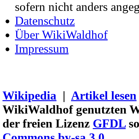
sofern nicht anders ange
Datenschutz
Über WikiWaldhof
Impressum
Wikipedia
|
Artikel lesen
WikiWaldhof genutzten Wi
der freien Lizenz
GFDL
so
Commons by-sa 3.0