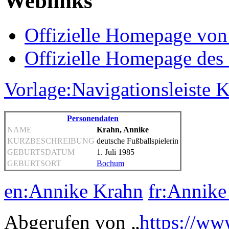
Weblinks
Offizielle Homepage vo
Offizielle Homepage de
Vorlage:Navigationsleiste
Personendaten
NAME
Krahn, Annike
KURZBESCHREIBUNG
deutsche Fußballspielerin
GEBURTSDATUM
1. Juli 1985
GEBURTSORT
Bochum
en:Annike Krahn
fr:Annike
Abgerufen von „
https://ww