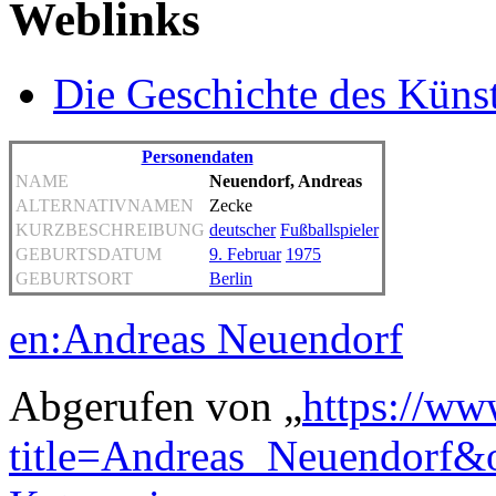
Weblinks
Die Geschichte des Küns
Personendaten
NAME
Neuendorf, Andreas
ALTERNATIVNAMEN
Zecke
KURZBESCHREIBUNG
deutscher
Fußballspieler
GEBURTSDATUM
9. Februar
1975
GEBURTSORT
Berlin
en:Andreas Neuendorf
Abgerufen von „
https://ww
title=Andreas_Neuendorf&