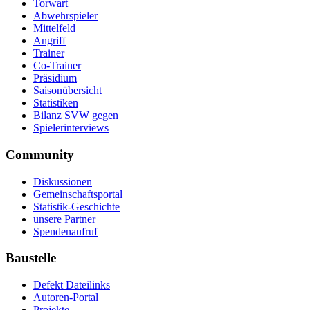
Torwart
Abwehrspieler
Mittelfeld
Angriff
Trainer
Co-Trainer
Präsidium
Saisonübersicht
Statistiken
Bilanz SVW gegen
Spielerinterviews
Community
Diskussionen
Gemeinschaftsportal
Statistik-Geschichte
unsere Partner
Spendenaufruf
Baustelle
Defekt Dateilinks
Autoren-Portal
Projekte