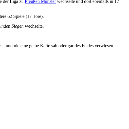
pe der Liga zu
Preußen Münster
wechselte und dort ebenfalls in 17
tere 62 Spiele (17 Tore).
eunden Siegen
wechselte.
lte – und nie eine gelbe Karte sah oder gar des Feldes verwiesen