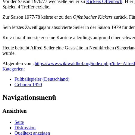
Vor der Saison 1976/77 wechselte Seiler zu
Kickers Offenbach
. Hier
Spielen 4 Treffer erzielte.
Zur Saison 1977/78 kehrte er zu den
Offenbacher Kickers
zurück. Für
Sein letztes Zweitligajahr absolvierte Seiler in der Saison 1979 für de
Kurz darauf musste er seine Karriere allerdings aufgrund einer schw
Heute betreibt Alfred Seiler eine Gaststätte in Neunkirchen (Siegerlan
wurde.
Abgerufen von „
https://www.wikiwaldhof.org/index.php?title=Alfre
Kategorien
:
Fußballspieler (Deutschland)
Geboren 1950
Navigationsmenü
Ansichten
Seite
Diskussion
Quelltext anzeigen