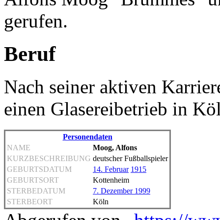
gerufen.
Beruf
Nach seiner aktiven Karriere
einen Glasereibetrieb in Köl
Personendaten
NAME
Moog, Alfons
KURZBESCHREIBUNG
deutscher Fußballspieler
GEBURTSDATUM
14. Februar
1915
GEBURTSORT
Kottenheim
STERBEDATUM
7. Dezember 1999
STERBEORT
Köln