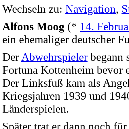
Wechseln zu:
Navigation
,
S
Alfons Moog
(*
14. Februa
ein ehemaliger deutscher Fu
Der
Abwehrspieler
begann se
Fortuna Kottenheim bevor 
Der Linksfuß kam als Angeh
Kriegsjahren 1939 und 194
Länderspielen.
Später trat er dann noch fü