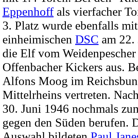
Eppenhoff
als vierfacher T
3. Platz wurde ebenfalls mi
einheimischen
DSC
am 22. 
die Elf vom Weidenpescher 
Offenbacher Kickers aus. B
Alfons Moog im Reichsbund
Mittelrheins vertreten. Nac
30. Juni 1946 nochmals zum
gegen den Süden berufen. D
Auswahl bildeten
Paul Jane