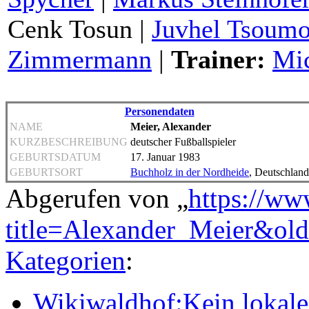
Cenk Tosun |
Juvhel Tsoum
Zimmermann
|
Trainer:
Mic
Personendaten
NAME
Meier, Alexander
KURZBESCHREIBUNG
deutscher Fußballspieler
GEBURTSDATUM
17. Januar 1983
GEBURTSORT
Buchholz in der Nordheide
, Deutschland
Abgerufen von „
https://ww
title=Alexander_Meier&ol
Kategorien
:
Wikiwaldhof:Kein lokales