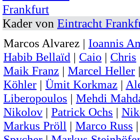
Kader von
Eintracht Frankf
Marcos Alvarez |
Ioannis A
Habib Bellaïd
|
Caio
|
Chris
Maik Franz
|
Marcel Heller
Köhler
|
Ümit Korkmaz
|
Al
Liberopoulos
|
Mehdi Mahda
Nikolov
|
Patrick Ochs
|
Nik
Markus Pröll
|
Marco Russ
Spycher
|
Markus Steinhöfe