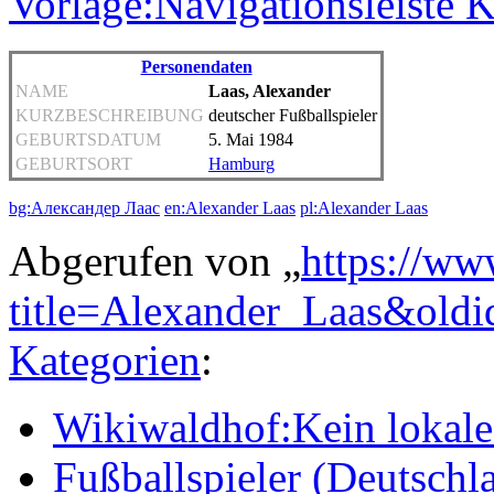
Vorlage:Navigationsleiste 
Personendaten
NAME
Laas, Alexander
KURZBESCHREIBUNG
deutscher Fußballspieler
GEBURTSDATUM
5. Mai 1984
GEBURTSORT
Hamburg
bg:Александер Лаас
en:Alexander Laas
pl:Alexander Laas
Abgerufen von „
https://ww
title=Alexander_Laas&old
Kategorien
:
Wikiwaldhof:Kein lokales
Fußballspieler (Deutschl