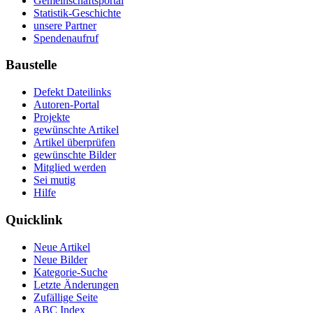
Gemeinschaftsportal
Statistik-Geschichte
unsere Partner
Spendenaufruf
Baustelle
Defekt Dateilinks
Autoren-Portal
Projekte
gewünschte Artikel
Artikel überprüfen
gewünschte Bilder
Mitglied werden
Sei mutig
Hilfe
Quicklink
Neue Artikel
Neue Bilder
Kategorie-Suche
Letzte Änderungen
Zufällige Seite
ABC Index