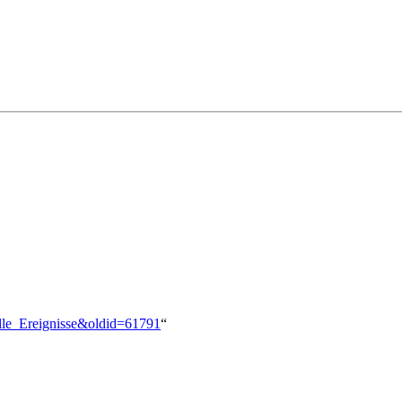
elle_Ereignisse&oldid=61791
“