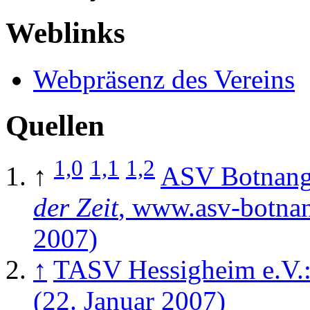
Weblinks
Webpräsenz des Vereins
Quellen
1,0
1,1
1,2
↑
ASV Botnan
der Zeit
, www.asv-botnan
2007)
↑
TASV Hessigheim e.V.
(22. Januar 2007)