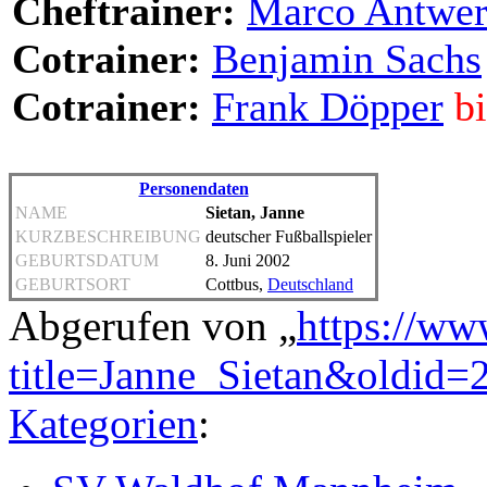
Cheftrainer:
Marco Antwe
Cotrainer:
Benjamin Sachs
Cotrainer:
Frank Döpper
b
Personendaten
NAME
Sietan, Janne
KURZBESCHREIBUNG
deutscher Fußballspieler
GEBURTSDATUM
8. Juni 2002
GEBURTSORT
Cottbus,
Deutschland
Abgerufen von „
https://ww
title=Janne_Sietan&oldid=
Kategorien
: