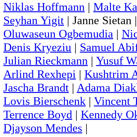
Niklas Hoffmann
|
Malte Ka
Seyhan Yigit
|
Janne Sietan
|
Oluwaseun Ogbemudia
|
Nic
Denis Kryeziu
|
Samuel Abi
Julian Rieckmann
|
Yusuf W
Arlind Rexhepi
|
Kushtrim A
Jascha Brandt
|
Adama Diak
Lovis Bierschenk
|
Vincent T
Terrence Boyd
|
Kennedy Ok
Djayson Mendes
|