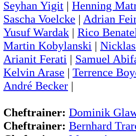
Seyhan Yigit
|
Henning Matr
Sascha Voelcke
|
Adrian Fei
Yusuf Wardak
|
Rico Benatel
Martin Kobylanski
|
Nicklas
Arianit Ferati
|
Samuel Abif
Kelvin Arase
|
Terrence Boy
André Becker
|
Cheftrainer:
Dominik Gla
Cheftrainer:
Bernhard Trar