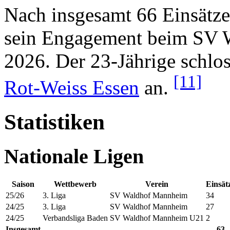
Nach insgesamt 66 Einsätze
sein Engagement beim SV
2026. Der 23-Jährige schlo
[11]
Rot-Weiss Essen
an.
Statistiken
Nationale Ligen
Saison
Wettbewerb
Verein
Einsät
25/26
3. Liga
SV Waldhof Mannheim
34
24/25
3. Liga
SV Waldhof Mannheim
27
24/25
Verbandsliga Baden
SV Waldhof Mannheim U21
2
Insgesamt
63