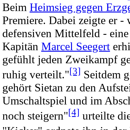
Beim
Heimsieg gegen Erzg
Premiere. Dabei zeigte er 
defensiven Mittelfeld - ein
Kapitän
Marcel Seegert
erhi
gefühlt jeden Zweikampf g
[3]
ruhig verteilt."
Seitdem ge
gehört Sietan zu den Aufste
Umschaltspiel und im Absch
[4]
noch steigern"
urteilte d