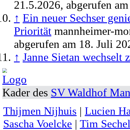
21.5.2026, abgerufen am
↑
Ein neuer Sechser geni
Priorität
mannheimer-mor
abgerufen am 18. Juli 2
↑
Janne Sietan wechselt 
Kader des
SV Waldhof Ma
Thijmen Nijhuis
|
Lucien H
Sascha Voelcke
|
Tim Seche