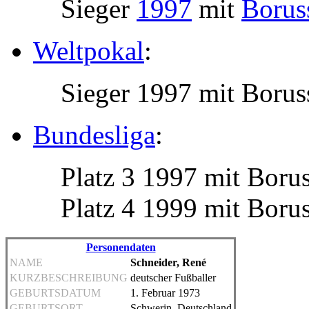
Sieger
1997
mit
Borus
Weltpokal
:
Sieger 1997 mit Boru
Bundesliga
:
Platz 3 1997 mit Boru
Platz 4 1999 mit Boru
Personendaten
NAME
Schneider, René
KURZBESCHREIBUNG
deutscher Fußballer
GEBURTSDATUM
1. Februar 1973
GEBURTSORT
Schwerin, Deutschland