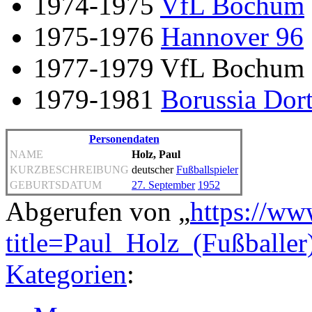
1974-1975
VfL Bochum
1975-1976
Hannover 96
1977-1979 VfL Bochum
1979-1981
Borussia Do
Personendaten
NAME
Holz, Paul
KURZBESCHREIBUNG
deutscher
Fußballspieler
GEBURTSDATUM
27. September
1952
Abgerufen von „
https://ww
title=Paul_Holz_(Fußballe
Kategorien
: