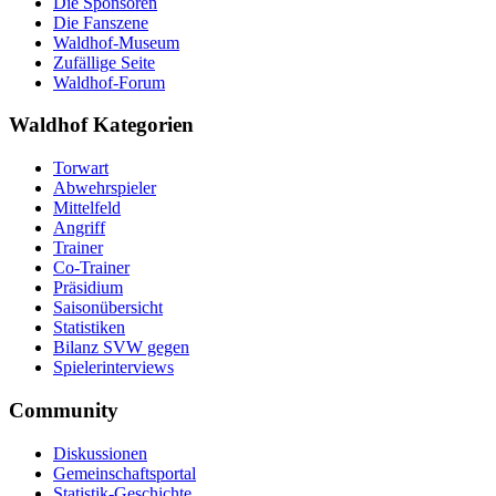
Die Sponsoren
Die Fanszene
Waldhof-Museum
Zufällige Seite
Waldhof-Forum
Waldhof Kategorien
Torwart
Abwehrspieler
Mittelfeld
Angriff
Trainer
Co-Trainer
Präsidium
Saisonübersicht
Statistiken
Bilanz SVW gegen
Spielerinterviews
Community
Diskussionen
Gemeinschaftsportal
Statistik-Geschichte