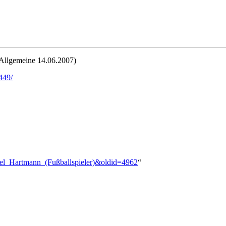
 Allgemeine 14.06.2007)
449/
ael_Hartmann_(Fußballspieler)&oldid=4962
“