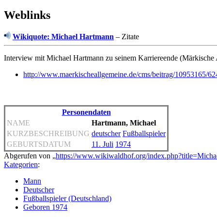
Weblinks
Wikiquote: Michael Hartmann
– Zitate
Interview mit Michael Hartmann zu seinem Karriereende (Märkische
http://www.maerkischeallgemeine.de/cms/beitrag/10953165/62
Personendaten
NAME
Hartmann, Michael
KURZBESCHREIBUNG
deutscher
Fußballspieler
GEBURTSDATUM
11. Juli
1974
Abgerufen von „
https://www.wikiwaldhof.org/index.php?title=Mich
Kategorien
:
Mann
Deutscher
Fußballspieler (Deutschland)
Geboren 1974