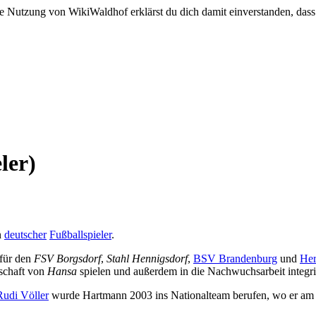
e Nutzung von WikiWaldhof erklärst du dich damit einverstanden, dass
ler)
n
deutscher
Fußballspieler
.
 für den
FSV Borgsdorf
,
Stahl Hennigsdorf
,
BSV Brandenburg
und
He
schaft von
Hansa
spielen und außerdem in die Nachwuchsarbeit integri
Rudi Völler
wurde Hartmann 2003 ins Nationalteam berufen, wo er a