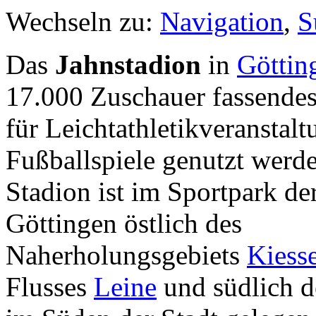
Wechseln zu:
Navigation
,
S
Das
Jahnstadion
in
Göttin
17.000 Zuschauer fassende
für Leichtathletikveranstal
Fußballspiele genutzt werd
Stadion ist im Sportpark de
Göttingen östlich des
Naherholungsgebiets
Kiess
Flusses
Leine
und südlich 