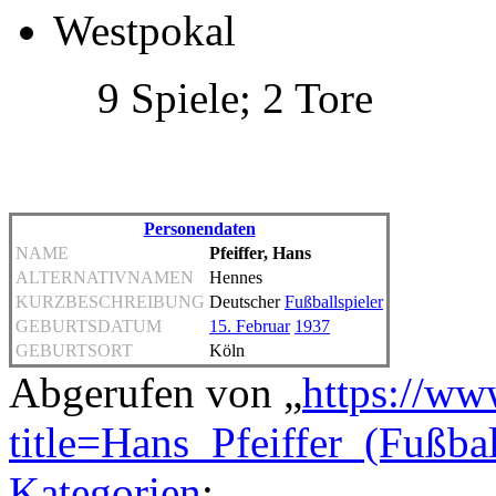
Westpokal
9 Spiele; 2 Tore
Personendaten
NAME
Pfeiffer, Hans
ALTERNATIVNAMEN
Hennes
KURZBESCHREIBUNG
Deutscher
Fußballspieler
GEBURTSDATUM
15. Februar
1937
GEBURTSORT
Köln
Abgerufen von „
https://ww
title=Hans_Pfeiffer_(Fußba
Kategorien
: