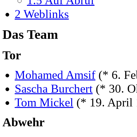
1.5
Auf Abruf
2
Weblinks
Das Team
Tor
Mohamed Amsif
(* 6. F
Sascha Burchert
(* 30. O
Tom Mickel
(* 19. April
Abwehr