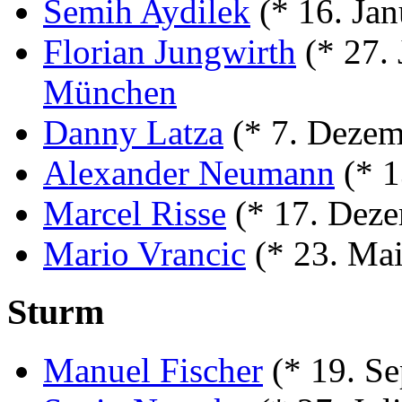
Semih Aydilek
(* 16. Ja
Florian Jungwirth
(* 27.
München
Danny Latza
(* 7. Deze
Alexander Neumann
(* 1
Marcel Risse
(* 17. Dez
Mario Vrancic
(* 23. Ma
Sturm
Manuel Fischer
(* 19. S