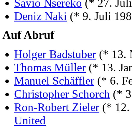
Savio Nsereko
(* 27. Jul
Deniz Naki
(* 9. Juli 19
Auf Abruf
Holger Badstuber
(* 13.
Thomas Müller
(* 13. Ja
Manuel Schäffler
(* 6. F
Christopher Schorch
(* 3
Ron-Robert Zieler
(* 12.
United