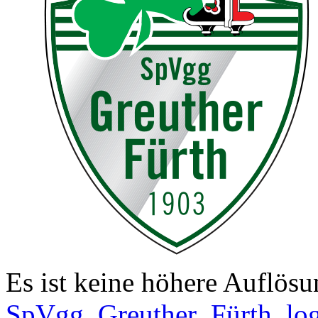
Es ist keine höhere Auflös
SpVgg_Greuther_Fürth_lo