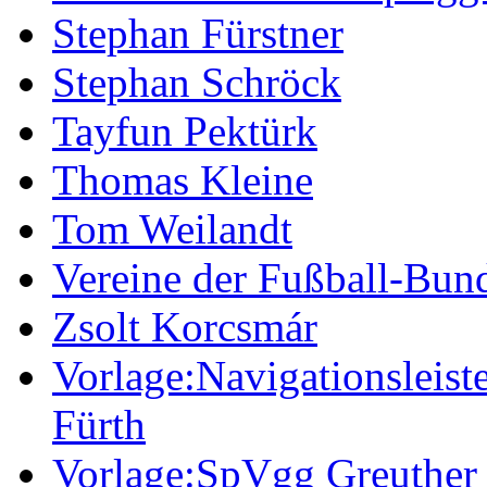
Stephan Fürstner
Stephan Schröck
Tayfun Pektürk
Thomas Kleine
Tom Weilandt
Vereine der Fußball-Bund
Zsolt Korcsmár
Vorlage:Navigationsleis
Fürth
Vorlage:SpVgg Greuther